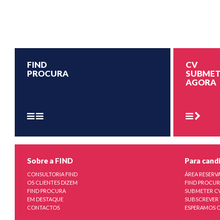
FIND
CV
PROCURA
SUBMET
AGORA
Sobre a FIND
Para cand
CONSULTORIA FIND
ÁREA RESERV
OS CLIENTES DIZEM
FIND PROCU
FIND PROCURA
SUBMETER C
EM DESTAQUE
SUBSCREVER 
CONTACTOS
ESPERAMOS O