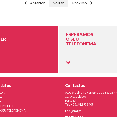
Anterior
Voltar
Próximo
ESPERAMOS
ER
O SEU
TELEFONEMA...
idatos
Contactos
ADA
Av. Conselheiro Fernando de Sousa, nº
1070-072 Lisboa
RA
Portugal
V
Tel: + 351 912 978 409
TIPSLETTER
 SEU TELEFONEMA
find@find.pt