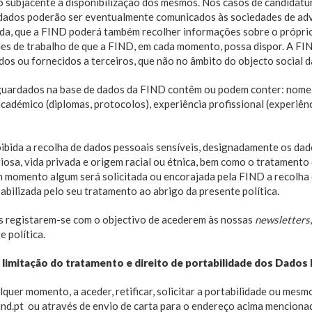
o subjacente à disponibilização dos mesmos. Nos casos de candidatu
 dados poderão ser eventualmente comunicados às sociedades de ad
inda, que a FIND poderá também recolher informações sobre o próprio
ades de trabalho de que a FIND, em cada momento, possa dispor. A F
dos ou fornecidos a terceiros, que não no âmbito do objecto socia
guardados na base de dados da FIND contêm ou podem conter: nome, 
académico (diplomas, protocolos), experiência profissional (experiênc
oibida a recolha de dados pessoais sensíveis, designadamente os dad
eligiosa, vida privada e origem racial ou étnica, bem como o tratamento
m momento algum será solicitada ou encorajada pela FIND a recolha
abilizada pelo seu tratamento ao abrigo da presente política.
es registarem-se com o objectivo de acederem às nossas
newsletters
 política.
o, limitação do tratamento e direito de portabilidade dos Dados
quer momento, a aceder, retificar, solicitar a portabilidade ou mesm
find.pt ou através de envio de carta para o endereço acima menciona