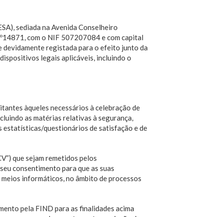
sediada na Avenida Conselheiro
 nº14871, com o NIF 507207084 e com capital
e devidamente registada para o efeito junto da
positivos legais aplicáveis, incluindo o
itantes àqueles necessários à celebração de
cluindo as matérias relativas à segurança,
 estatísticas/questionários de satisfação e de
CV”) que sejam remetidos pelos
o seu consentimento para que as suas
 meios informáticos, no âmbito de processos
amento pela FIND para as finalidades acima