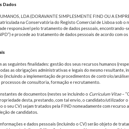
os Dados
MANOS, LDA (DORAVANTE SIMPLESMENTE FIND OU A EMPRESA), 
matriculada na Conservatória do Registo Comercial de Lisboa sob o
tidade responsável pelo tratamento de dados pessoais, encontrando-s
D”) e procede ao tratamento de dados pessoais de acordo com os dis
ais
 as seguintes finalidades: gestão dos seus recursos humanos (respe
odas as obrigações administrativas e legais do mesmo resultante, in
io (incluindo a implementação de procedimentos de controlo/análises
de processos de consultoria, formação e recrutamento.
nstantes de documentos (nestes se incluindo o
Curriculum
Vitae
– “
ropriedade desta, prestando, com tal envio, o candidato/utilizador 
ndo o seu CV) sejam tratados pela FIND nomeadamente com recurso a
leção de candidatos.
informações e dados pessoais (incluindo o CV) serão objeto de trat