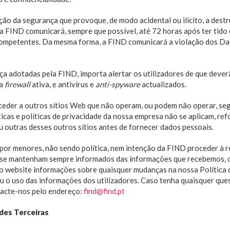
ção da segurança que provoque, de modo acidental ou ilícito, a destru
 a FIND comunicará, sempre que possível, até 72 horas após ter tid
s competentes. Da mesma forma, a FIND comunicará a violação dos Da
a adotadas pela FIND, importa alertar os utilizadores de que deve
ma
firewall
ativa, e antivírus e
anti-spyware
actualizados.
ceder a outros sítios Web que não operam, ou podem não operar, seg
icas e políticas de privacidade da nossa empresa não se aplicam, re
u outras desses outros sítios antes de fornecer dados pessoais.
 por menores, não sendo política, nem intenção da FIND proceder à 
s se mantenham sempre informados das informações que recebemos, c
 no website informações sobre quaisquer mudanças na nossa Política
 o uso das informações dos utilizadores. Caso tenha quaisquer quest
tacte-nos pelo endereço:
find@find.pt
des Terceiras