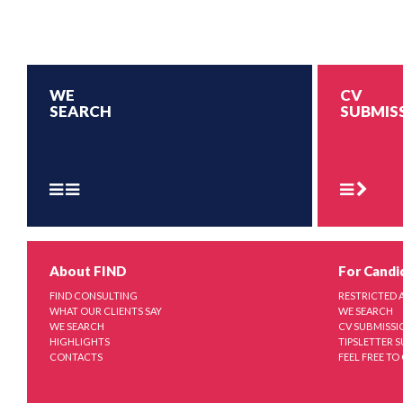
WE
CV
SEARCH
SUBMIS
About FIND
For Candi
FIND CONSULTING
RESTRICTED 
WHAT OUR CLIENTS SAY
WE SEARCH
WE SEARCH
CV SUBMISSI
HIGHLIGHTS
TIPSLETTER 
CONTACTS
FEEL FREE TO