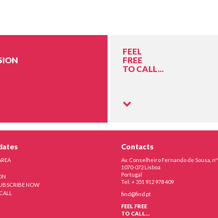
FEEL
SION
FREE
TO CALL...
dates
Contacts
AREA
Av. Conselheiro Fernando de Sousa, nº
1070-072 Lisboa
Portugal
ON
Tel: + 351 912 978 409
SUBSCRIBE NOW
 CALL
find@find.pt
FEEL FREE
TO CALL...