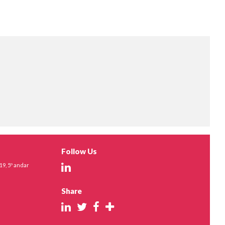
Follow Us
19, 5º andar
Share