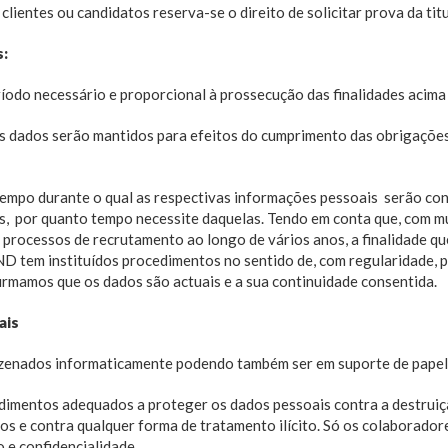
clientes ou candidatos reserva-se o direito de solicitar prova da ti
s:
odo necessário e proporcional à prossecução das finalidades acima 
s dados serão mantidos para efeitos do cumprimento das obrigações 
 tempo durante o qual as respectivas informações pessoais serão co
os, por quanto tempo necessite daquelas. Tendo em conta que, com 
em processos de recrutamento ao longo de vários anos, a finalidade q
D tem instituídos procedimentos no sentido de, com regularidade, p
irmamos que os dados são actuais e a sua continuidade consentida.
ais
zenados informaticamente podendo também ser em suporte de papel
mentos adequados a proteger os dados pessoais contra a destruição, 
dos e contra qualquer forma de tratamento ilícito. Só os colaborad
o e confidencialidade.