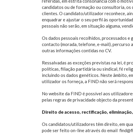
referidas, em estrita consonância com o motiv
candidatos ou de formação ou consultoria, os
clientes. O candidato/utilizador reconhece, a
enquadrar e ajustar o seu perfil às oportunid
pessoais não serão, em situação alguma, vendi
Os dados pessoais recolhidos, processados e 
contacto (morada, telefone, e-mail), percurso 
outras informações contidas no CV.
Ressalvadas as exceções previstas na lei, é pr
políticas, filiação partidária ou sindical, fé r
incluindo os dados genéticos. Neste âmbito, e
utilizador os forneça, a FIND não será respons
No website da FIND é possível aos utilizador
pelas regras de privacidade objecto da presente
Direito de acesso, rectificação, eliminaçã
Os candidatos/utilizadores têm direito, em qual
pode ser feito on-line através do email find@