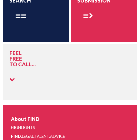
SEARCH
SUBMISSION
FEEL
FREE
TO CALL...
About FIND
HIGHLIGHTS
FIND.
LEGAL.TALENT.ADVICE