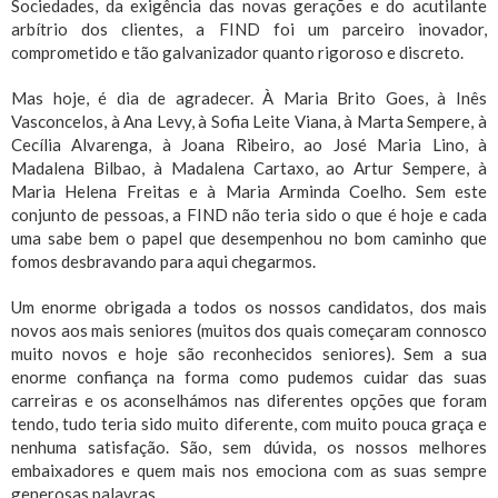
Sociedades, da exigência das novas gerações e do acutilante
arbítrio dos clientes, a FIND foi um parceiro inovador,
comprometido e tão galvanizador quanto rigoroso e discreto.
Mas hoje, é dia de agradecer. À Maria Brito Goes, à Inês
Vasconcelos, à Ana Levy, à Sofia Leite Viana, à Marta Sempere, à
Cecília Alvarenga, à Joana Ribeiro, ao José Maria Lino, à
Madalena Bilbao, à Madalena Cartaxo, ao Artur Sempere, à
Maria Helena Freitas e à Maria Arminda Coelho. Sem este
conjunto de pessoas, a FIND não teria sido o que é hoje e cada
uma sabe bem o papel que desempenhou no bom caminho que
fomos desbravando para aqui chegarmos.
Um enorme obrigada a todos os nossos candidatos, dos mais
novos aos mais seniores (muitos dos quais começaram connosco
muito novos e hoje são reconhecidos seniores). Sem a sua
enorme confiança na forma como pudemos cuidar das suas
carreiras e os aconselhámos nas diferentes opções que foram
tendo, tudo teria sido muito diferente, com muito pouca graça e
nenhuma satisfação. São, sem dúvida, os nossos melhores
embaixadores e quem mais nos emociona com as suas sempre
generosas palavras.