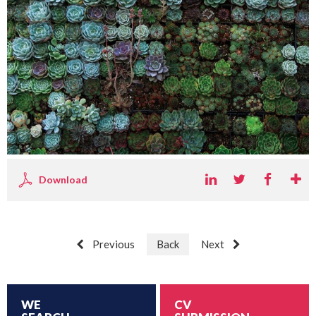
Download
Previous
Back
Next
WE
CV