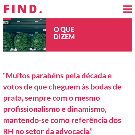
FIND.
O QUE
DIZEM
“Muitos parabéns pela década e
votos de que cheguem às bodas de
prata, sempre com o mesmo
profissionalismo e dinamismo,
mantendo-se como referência dos
RH no setor da advocacia.”