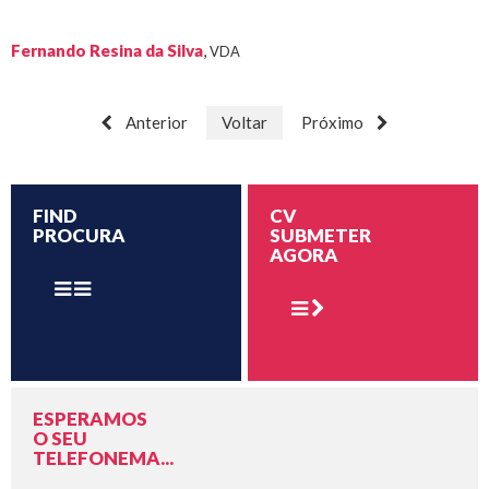
Fernando Resina da Silva
,
VDA
Anterior
Voltar
Próximo
FIND
CV
PROCURA
SUBMETER
AGORA
ESPERAMOS
O SEU
TELEFONEMA...