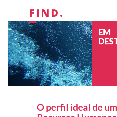
FIND.
EM
DES
O perfil ideal de u