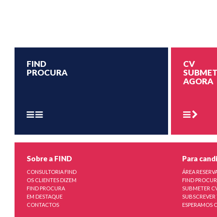
FIND
CV
PROCURA
SUBMET
AGORA
Sobre a FIND
Para cand
CONSULTORIA FIND
ÁREA RESERV
OS CLIENTES DIZEM
FIND PROCU
FIND PROCURA
SUBMETER C
EM DESTAQUE
SUBSCREVER 
CONTACTOS
ESPERAMOS O