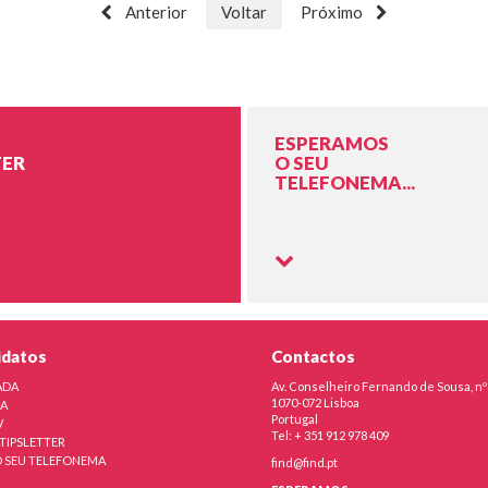
Anterior
Voltar
Próximo
ESPERAMOS
ER
O SEU
TELEFONEMA...
idatos
Contactos
ADA
Av. Conselheiro Fernando de Sousa, nº
1070-072 Lisboa
RA
Portugal
V
Tel: + 351 912 978 409
TIPSLETTER
 SEU TELEFONEMA
find@find.pt