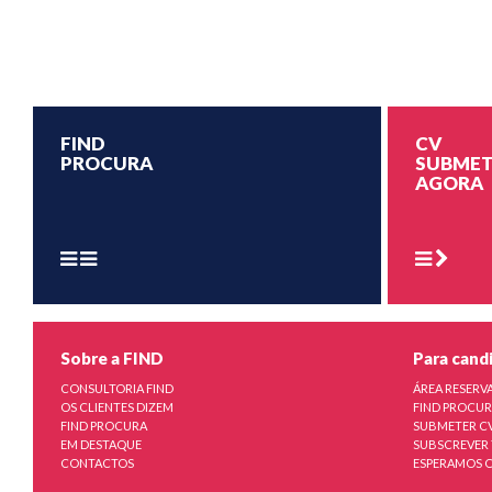
FIND
CV
PROCURA
SUBMET
AGORA
Sobre a FIND
Para cand
CONSULTORIA FIND
ÁREA RESERV
OS CLIENTES DIZEM
FIND PROCU
FIND PROCURA
SUBMETER C
EM DESTAQUE
SUBSCREVER 
CONTACTOS
ESPERAMOS O