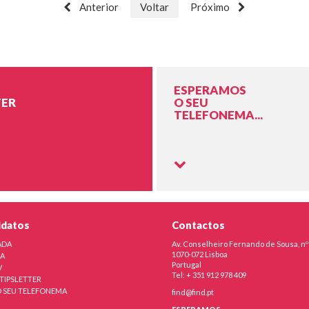
Anterior
Voltar
Próximo
ESPERAMOS
ER
O SEU
TELEFONEMA...
idatos
Contactos
ADA
Av. Conselheiro Fernando de Sousa, nº
1070-072 Lisboa
RA
Portugal
V
Tel: + 351 912 978 409
TIPSLETTER
 SEU TELEFONEMA
find@find.pt