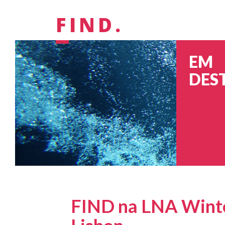
FIND.
EM
DES
FIND na LNA Wint