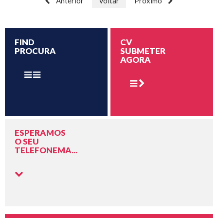
Anterior
Voltar
Próximo
FIND
CV
PROCURA
SUBMETER
AGORA
ESPERAMOS
O SEU
TELEFONEMA...